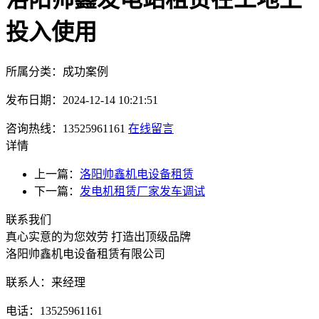
投入使用
所属分类：成功案例
发布日期：2024-12-14 10:21:51
咨询热线：13525961161
在线留言
详情
上一篇：
洛阳帅鑫机电设备租赁
下一篇：
发电机租赁厂家发车调试
联系我们
真心实意的为您效劳 打造出顶级品牌
洛阳帅鑫机电设备租赁有限公司
联系人：来经理
电话：13525961161