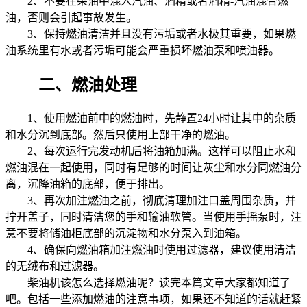
2、不要在柴油中混入汽油、酒精或者酒精-汽油混合燃
油，否则会引起事故发生。
3、保持燃油清洁并且没有污垢或者水极其重要，如果燃
油系统里有水或者污垢可能会严重损坏燃油泵和喷油器。
二、燃油处理
1、使用燃油前中的燃油时，先静置24小时让其中的杂质
和水分沉到底部。然后只使用上部干净的燃油。
2、每次运行完发动机后将油箱加满。这样可以阻止水和
燃油混在一起使用，同时有足够的时间让灰尘和水分同燃油分
离，沉降油箱的底部，便于排出。
3、再次加注燃油之前，彻底清理加注口盖周围杂质，并
拧开盖子，同时清洁您的手和输油软管。当使用手摇泵时，注
意不要将储油柜底部的沉淀物和水分泵入到油箱。
4、确保向燃油箱加注燃油时使用过滤器，建议使用清洁
的无绒布和过滤器。
柴油机该怎么选择燃油呢？读完本篇文章大家都知道了
吧。包括一些添加燃油的注意事项，如果还不知道的话就赶紧